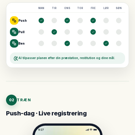
MAN
TIR
ONS
TOR
FRE
LØR
SØN
Push
Pull
Ben
AI tilpasser planen efter din præstation, restitution og dine mål.
02
TRÆN
Push-dag · Live registrering