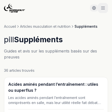
Aller au contenu principal
Accueil
Articles musculation et nutrition
Suppléments
pill
Suppléments
Guides et avis sur les suppléments basés sur des
preuves
36 articles trouvés
Suppléments
Acides aminés pendant l’entraînement : utiles
ou superflus ?
Les acides aminés pendant l’entraînement sont
omniprésents en salle, mais leur utilité réelle fait débat.
BCAA, EAA ou protéines complètes : cet article analyse