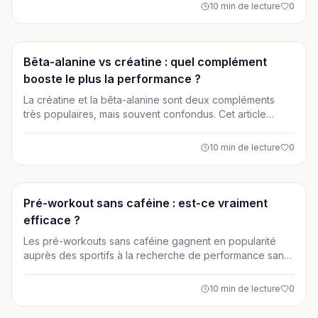
de protéine et l’utiliser intelligemment selon vos objectifs.
10
min de lecture
0
Un guide simple, rassurant et adapté aux débutants.
Suppléments
Bêta-alanine vs créatine : quel complément
booste le plus la performance ?
La créatine et la bêta-alanine sont deux compléments
très populaires, mais souvent confondus. Cet article
compare leurs effets réels sur la force, la puissance et
l’endurance musculaire. Découvrez lequel choisir ou
10
min de lecture
0
combiner selon votre sport et vos objectifs de
performance.
Suppléments
Pré-workout sans caféine : est-ce vraiment
efficace ?
Les pré-workouts sans caféine gagnent en popularité
auprès des sportifs à la recherche de performance sans
stimulants. Mais sont-ils réellement efficaces pour
améliorer l’énergie, la force et la congestion musculaire ?
10
min de lecture
0
Cet article analyse en profondeur leur fonctionnement,
leurs ingrédients clés et les profils pour lesquels ils