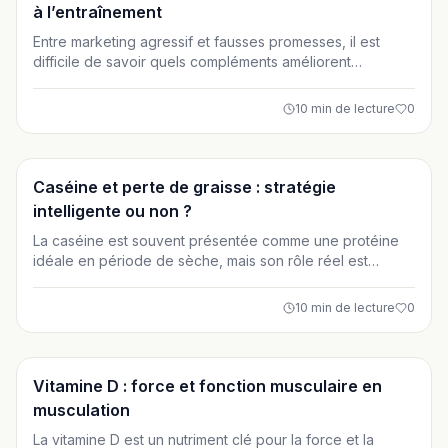
à l’entraînement
Entre marketing agressif et fausses promesses, il est
difficile de savoir quels compléments améliorent
réellement l’énergie à l’entraînement. Cet article fait le tri
en s’appuyant sur la physiologie et les données
10
min de lecture
0
scientifiques. Découvrez quels suppléments sont
vraiment utiles selon votre type d’effort et comment les
utiliser intelligemment.
Suppléments
Caséine et perte de graisse : stratégie
intelligente ou non ?
La caséine est souvent présentée comme une protéine
idéale en période de sèche, mais son rôle réel est
parfois mal compris. Digestion lente, effet satiétogène et
préservation musculaire : découvrez si la caséine est une
10
min de lecture
0
stratégie pertinente pour perdre de la graisse, et
comment l’utiliser intelligemment dans votre alimentation.
Suppléments
Vitamine D : force et fonction musculaire en
musculation
La vitamine D est un nutriment clé pour la force et la