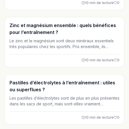
les données scientifiques et vous aide à déterminer si la
10
min de lecture
0
supplémentation intra-training est adaptée à votre profil
et à vos objectifs sportifs.
Suppléments
Zinc et magnésium ensemble : quels bénéfices
pour l’entraînement ?
Le zinc et le magnésium sont deux minéraux essentiels
très populaires chez les sportifs. Pris ensemble, ils
peuvent soutenir la récupération, le sommeil et l’équilibre
hormonal, surtout en cas de carences. Cet article vous
10
min de lecture
0
aide à comprendre leurs bénéfices réels pour
l’entraînement et à les utiliser de manière raisonnée.
Suppléments
Pastilles d’électrolytes à l’entraînement : utiles
ou superflues ?
Les pastilles d’électrolytes sont de plus en plus présentes
dans les sacs de sport, mais sont-elles vraiment
indispensables ? Entre hydratation, performance et
marketing, cet article vous aide à comprendre quand et
10
min de lecture
0
pour qui elles sont réellement utiles. Découvrez comment
les utiliser intelligemment selon votre type d’entraînement.