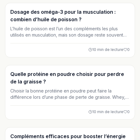
Suppléments
Dosage des oméga-3 pour la musculation :
combien d’huile de poisson ?
L’huile de poisson est l’un des compléments les plus
utilisés en musculation, mais son dosage reste souvent
mal compris. Cet article vous explique combien d’oméga-
3 prendre réellement, en vous basant sur l’EPA et le DHA,
10
min de lecture
0
selon vos objectifs, votre entraînement et votre
alimentation. Une approche claire et personnalisée pour
optimiser récupération, santé et performance.
Suppléments
Quelle protéine en poudre choisir pour perdre
de la graisse ?
Choisir la bonne protéine en poudre peut faire la
différence lors d’une phase de perte de graisse. Whey,
isolate, caséine ou protéines végétales : découvrez
laquelle est la plus adaptée pour sécher efficacement
10
min de lecture
0
tout en préservant votre masse musculaire. Cet article
vous guide pas à pas pour faire un choix éclairé et éviter
les erreurs courantes.
Suppléments
Compléments efficaces pour booster l’énergie