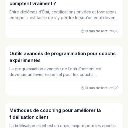
comptent vraiment ?
Entre diplômes d’État, certifications privées et formations
en ligne, il est facile de s’y perdre lorsqu’on veut devenir
coach sportif. Cet article vous aide à comprendre quelles
certifications comptent réellement en France, tant sur le
10
min de lecture
0
plan légal que professionnel. Faites les bons choix pour
construire une carrière crédible et durable.
Entraînement
Outils avancés de programmation pour coachs
expérimentés
La programmation avancée de l’entraînement est
devenue un levier essentiel pour les coachs
expérimentés accompagnant des athlètes avancés. Cet
article explore les outils clés comme la périodisation non
10
min de lecture
0
linéaire, l’auto-régulation et l’analyse des données pour
construire des programmes évolutifs, individualisés et
orientés performance durable.
Entraînement
Méthodes de coaching pour améliorer la
fidélisation client
La fidélisation client est un enjeu majeur pour les coachs