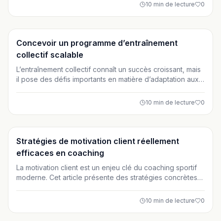
comment créer des systèmes structurés, automatisés et
10
min de lecture
0
rentables pour scaler votre activité sans sacrifier votre
énergie. Découvrez les piliers d’un coaching en ligne
durable et efficace.
Entraînement
Concevoir un programme d’entraînement
collectif scalable
L’entraînement collectif connaît un succès croissant, mais
il pose des défis importants en matière d’adaptation aux
différents niveaux. Cet article vous guide pas à pas pour
concevoir un programme d’entraînement collectif
10
min de lecture
0
équilibré, sécurisé et scalable. Vous y découvrirez le rôle
clé du coach et des méthodes concrètes pour optimiser
l’efficacité des séances en groupe.
Entraînement
Stratégies de motivation client réellement
efficaces en coaching
La motivation client est un enjeu clé du coaching sportif
moderne. Cet article présente des stratégies concrètes
et éprouvées pour engager durablement vos clients,
renforcer leur adhésion et construire une relation coach-
10
min de lecture
0
client solide et motivante.