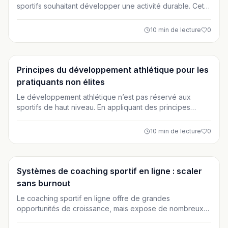
sportifs souhaitant développer une activité durable. Cet
article présente des méthodes de coaching concrètes
basées sur la personnalisation, le suivi, la communication
10
min de lecture
0
et l’utilisation d’outils digitaux. Une approche humaine et
structurée pour renforcer l’engagement et la rétention
des clients sur le long terme.
Entraînement
Principes du développement athlétique pour les
pratiquants non élites
Le développement athlétique n’est pas réservé aux
sportifs de haut niveau. En appliquant des principes
simples comme la progressivité, la maîtrise des
mouvements et la récupération, les pratiquants non élites
10
min de lecture
0
peuvent s’entraîner plus efficacement. Cet article vous
guide vers une approche durable, orientée santé,
performance fonctionnelle et plaisir à long terme.
Entraînement
Systèmes de coaching sportif en ligne : scaler
sans burnout
Le coaching sportif en ligne offre de grandes
opportunités de croissance, mais expose de nombreux
professionnels au burnout. Cet article vous montre