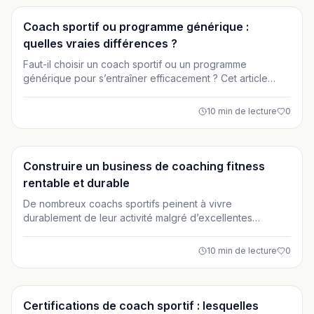
et d’obtenir des résultats durables.
Entraînement
Coach sportif ou programme générique :
quelles vraies différences ?
Faut-il choisir un coach sportif ou un programme
générique pour s’entraîner efficacement ? Cet article
compare en détail personnalisation, résultats, sécurité,
motivation et coût. Découvrez quelle solution correspond
10
min de lecture
0
réellement à votre profil et à vos objectifs fitness.
Entraînement
Construire un business de coaching fitness
rentable et durable
De nombreux coachs sportifs peinent à vivre
durablement de leur activité malgré d’excellentes
compétences techniques. Cet article vous guide pas à
pas pour construire un business de coaching fitness
10
min de lecture
0
rentable et aligné avec vos objectifs de vie. Modèle
économique, positionnement, tarifs, acquisition et
fidélisation : découvrez les piliers d’une activité pérenne
en France.
Entraînement
Certifications de coach sportif : lesquelles