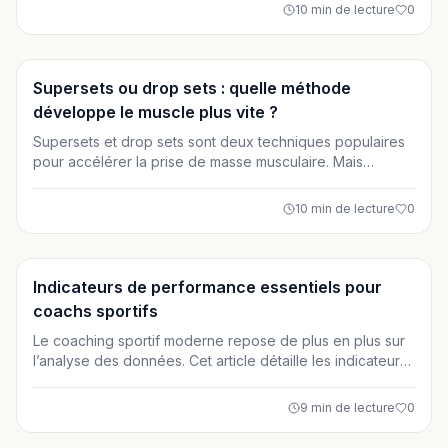
performance. Découvrez les compétences essentielles à
10
min de lecture
0
développer pour exercer de manière professionnelle et
durable.
Entraînement
Supersets ou drop sets : quelle méthode
développe le muscle plus vite ?
Supersets et drop sets sont deux techniques populaires
pour accélérer la prise de masse musculaire. Mais
laquelle est réellement la plus efficace pour développer
les muscles plus vite ? Cet article analyse les mécanismes
10
min de lecture
0
de l’hypertrophie, les données scientifiques et vous aide
à choisir la méthode la plus adaptée à vos objectifs et à
votre niveau.
Entraînement
Indicateurs de performance essentiels pour
coachs sportifs
Le coaching sportif moderne repose de plus en plus sur
l’analyse des données. Cet article détaille les indicateurs
de performance essentiels à suivre pour optimiser la
progression, la récupération et l’engagement des
9
min de lecture
0
pratiquants. Une approche basée sur les métriques
permet aux coachs sportifs d’individualiser l’entraînement