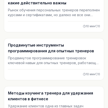
какие действительно важны
Рынок обучения персональных тренеров переполнен
курсами и сертификатами, но далеко не все они
имеют реальную ценность. В статье разбираем,
какие сертификации действительно важны для
10
мин
0
работы в фитнес-клубах России и СНГ. Вы узнаете,
как выбрать обучение, которое повлияет на карьеру,
доход и доверие клиентов.
Тренировки
Продвинутые инструменты
программирования для опытных тренеров
Продвинутое программирование тренировок
ключевой навык для опытных тренеров, работающих
с прогрессирующими клиентами. В статье
разбираются современные подходы к
10
мин
0
периодизации, авторегуляции, управлению объемом
и мониторингу состояния. Практические
инструменты помогают выйти за рамки шаблонов и
добиться стабильного роста силы и мышц.
Тренировки
Методы коучинга тренера для удержания
клиентов в фитнесе
Удержание клиентов одна из главных задач