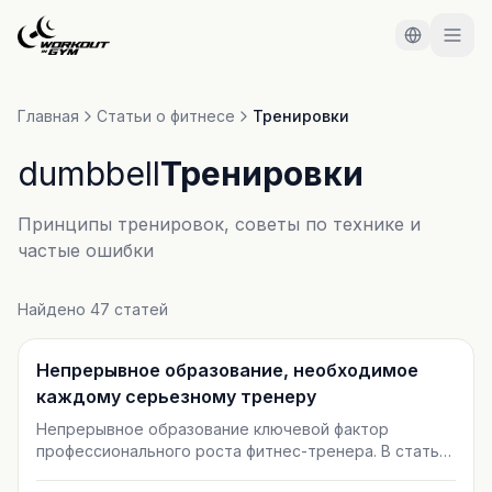
Перейти к основному содержимому
Главная
Статьи о фитнесе
Тренировки
dumbbell
Тренировки
Принципы тренировок, советы по технике и
частые ошибки
Найдено 47 статей
Тренировки
Непрерывное образование, необходимое
каждому серьезному тренеру
Непрерывное образование ключевой фактор
профессионального роста фитнес-тренера. В статье
разобрано, почему одного сертификата