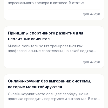
персонального тренера в фитнесе. В статье
разобраны коучинговые методы, которые помогают
выстраивать доверие, повышать мотивацию и
10
мин
0
работать с клиентами долгосрочно. Практические
подходы подойдут тренерам, которые хотят
стабильный доход и сильную репутацию.
Тренировки
Принципы спортивного развития для
неэлитных клиентов
Многие любители хотят тренироваться как
профессиональные спортсмены, но такой подход
редко работает. В статье разбираются принципы
спортивного развития, адаптированные под
10
мин
0
неэлитных клиентов: прогрессия, индивидуализация,
восстановление и многокомпонентная подготовка.
Это подход для тех, кто ценит здоровье,
устойчивость и долгосрочный результат.
Тренировки
Онлайн‑коучинг без выгорания: системы,
которые масштабируются
Онлайн‑коучинг часто обещает свободу, но на
практике приводит к перегрузке и выгоранию. В этой
статье мы разбираем, как выстроить системный