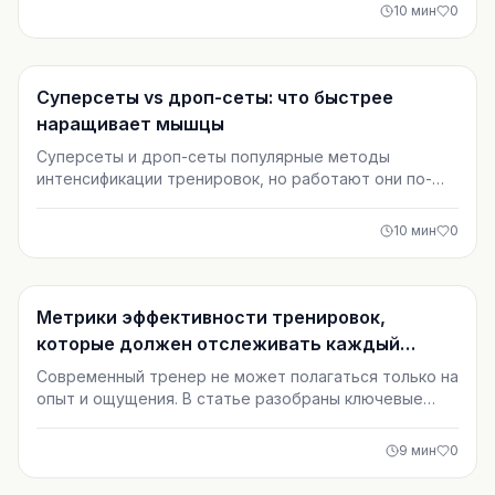
недостаточно, какие знания действительно важны и
10
мин
0
как осознанное обучение влияет на безопасность
клиентов, доход и долгосрочную карьеру.
Тренировки
Суперсеты vs дроп-сеты: что быстрее
наращивает мышцы
Суперсеты и дроп-сеты популярные методы
интенсификации тренировок, но работают они по-
разному. В этой статье разбираем, какой подход
быстрее приводит к росту мышц, что говорит наука
10
мин
0
и как применять оба метода без риска
перетренированности. Практические рекомендации
помогут выбрать стратегию под ваши цели и стаж.
Тренировки
Метрики эффективности тренировок,
которые должен отслеживать каждый
тренер
Современный тренер не может полагаться только на
опыт и ощущения. В статье разобраны ключевые
метрики эффективности тренировок: сила, состав
тела, выносливость, нагрузка и восстановление. Вы
9
мин
0
узнаете, какие показатели действительно отражают
прогресс клиента и как использовать данные для