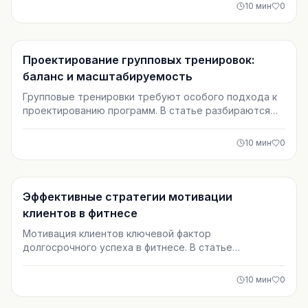
онлайн‑коучинг, который масштабируется за счёт
10
мин
0
процессов, автоматизации и форматов, а не за счёт
личного героизма тренера.
Тренировки
Проектирование групповых тренировок:
баланс и масштабируемость
Групповые тренировки требуют особого подхода к
проектированию программ. В статье разбираются
принципы баланса нагрузки и масштабируемости
упражнений, которые позволяют эффективно
10
мин
0
работать с участниками разного уровня. Материал
будет полезен фитнес-тренерам и инструкторам
групповых занятий.
Тренировки
Эффективные стратегии мотивации
клиентов в фитнесе
Мотивация клиентов ключевой фактор
долгосрочного успеха в фитнесе. В статье
разобраны практические стратегии, которые
помогают тренерам и клиентам избежать срывов,
10
мин
0
выстроить привычку к тренировкам и получать
стабильный результат без давления и крайностей.