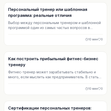
улучшения результатов.
Тренировки
Персональный тренер или шаблонная
программа: реальные отличия
Выбор между персональным тренером и шаблонной
программой один из самых частых вопросов в
фитнесе. В этой статье мы разбираем реальные
отличия подходов, их влияние на прогресс,
10
мин
0
безопасность и мотивацию. Материал поможет
понять, какой вариант подойдёт именно вам и как
избежать типичных ошибок в тренировках.
Тренировки
Как построить прибыльный фитнес-бизнес
тренеру
Фитнес-тренер может зарабатывать стабильно и
много, если мыслить как предприниматель. В статье
разобраны ключевые шаги: от выбора ниши и
ценообразования до личного бренда и
10
мин
0
масштабирования. Практичное руководство для
тренеров, которые хотят превратить тренировки в
прибыльный бизнес.
Тренировки
Сертификации персональных тренеров: