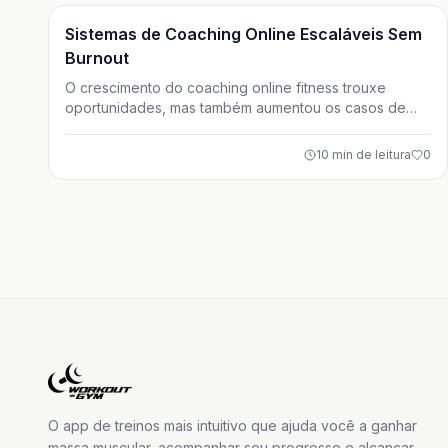
Treino
Sistemas de Coaching Online Escaláveis Sem
Burnout
O crescimento do coaching online fitness trouxe
oportunidades, mas também aumentou os casos de
burnout entre personal trainers. Neste artigo, você
aprende como criar sistemas, modelos escaláveis e
10
min de leitura
0
processos inteligentes para crescer com
previsibilidade, mantendo qualidade de vida e
resultados para seus alunos.
O app de treinos mais intuitivo que ajuda você a ganhar
massa muscular, acompanhar seu progresso e alcançar