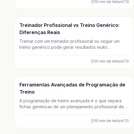
10
min de leitura
0
resultados e a valorização profissional ao longo da
carreira.
Treino
Treinador Profissional vs Treino Genérico:
Diferenças Reais
Treinar com um treinador profissional ou seguir um
treino genérico pode gerar resultados muito
diferentes. Neste artigo, você vai entender as
diferenças reais entre essas opções, desde
10
min de leitura
0
personalização e segurança até custo-benefício.
Descubra qual caminho faz mais sentido para seus
objetivos na musculação.
Treino
Ferramentas Avançadas de Programação de
Treino
A programação de treino avançada é o que separa
fichas genéricas de um planejamento profissional de
verdade. Neste artigo, você aprende a usar
periodização avançada, RPE, RIR e modelos modernos
10
min de leitura
0
para evoluir alunos experientes, evitar estagnação e
se destacar como treinador estratégico.