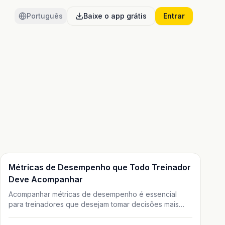
Português
Baixe o app grátis
Entrar
Treino
Métricas de Desempenho que Todo Treinador
Deve Acompanhar
Acompanhar métricas de desempenho é essencial
para treinadores que desejam tomar decisões mais
inteligentes e gerar melhores resultados. Neste artigo,
você vai entender quais indicadores realmente