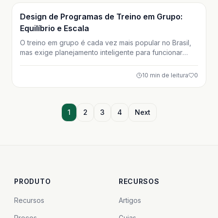
Treino
Design de Programas de Treino em Grupo:
Equilíbrio e Escala
O treino em grupo é cada vez mais popular no Brasil,
mas exige planejamento inteligente para funcionar
bem. Neste artigo, você aprende como desenhar
programas de treino coletivo equilibrados, escaláveis
10
min de leitura
0
e seguros, atendendo diferentes níveis sem perder
controle. Um guia prático para profissionais e
praticantes intermediários.
1
2
3
4
Next
PRODUTO
RECURSOS
Recursos
Artigos
Preços
Guias