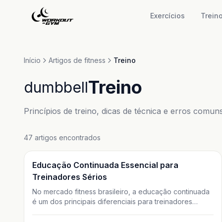
Pular para o conteúdo principal
Exercícios
Trein
Início
Artigos de fitness
Treino
Treino
dumbbell
Princípios de treino, dicas de técnica e erros comun
47 artigos encontrados
Treino
Educação Continuada Essencial para
Treinadores Sérios
No mercado fitness brasileiro, a educação continuada
é um dos principais diferenciais para treinadores
físicos sérios. Atualizar-se constantemente impacta
diretamente a segurança do aluno, a qualidade dos