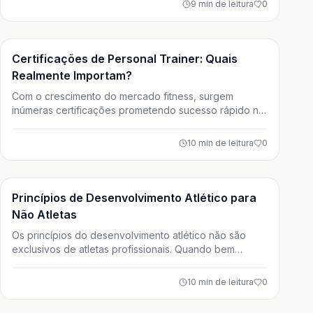
9
min de leitura
0
importam, como interpretá-los e aplicá-los na prática
profissional. Treinar com dados é treinar com
estratégia, segurança e evolução contínua.
Treino
Certificações de Personal Trainer: Quais
Realmente Importam?
Com o crescimento do mercado fitness, surgem
inúmeras certificações prometendo sucesso rápido na
carreira de personal trainer. Neste artigo, você
entende quais certificações realmente importam no
10
min de leitura
0
Brasil, o que é exigido por lei e como fazer escolhas
estratégicas para crescer profissionalmente e
aumentar sua renda.
Treino
Princípios de Desenvolvimento Atlético para
Não Atletas
Os princípios do desenvolvimento atlético não são
exclusivos de atletas profissionais. Quando bem
adaptados, eles ajudam pessoas comuns a treinar com
mais inteligência, segurança e consistência. Neste
10
min de leitura
0
artigo, você aprende como aplicar esses conceitos
para melhorar saúde, desempenho físico e qualidade