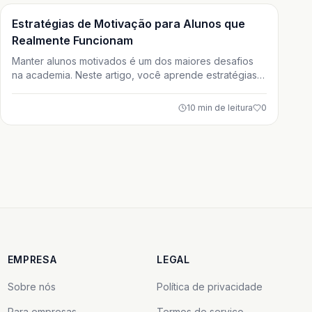
de vida sem precisar competir.
Treino
Estratégias de Motivação para Alunos que
Realmente Funcionam
Manter alunos motivados é um dos maiores desafios
na academia. Neste artigo, você aprende estratégias
práticas de motivação que realmente funcionam, como
definição de metas, feedback constante,
10
min de leitura
0
individualização e criação do hábito de treinar.
Conteúdo essencial para profissionais e alunos que
buscam constância e melhores resultados.
EMPRESA
LEGAL
Sobre nós
Política de privacidade
Para empresas
Termos de serviço