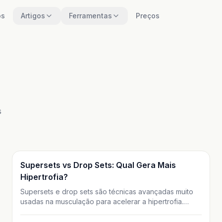
os
Artigos
Ferramentas
Preços
s
Treino
Supersets vs Drop Sets: Qual Gera Mais
Hipertrofia?
Supersets e drop sets são técnicas avançadas muito
usadas na musculação para acelerar a hipertrofia.
Neste artigo, você vai entender as diferenças, os
mecanismos fisiológicos e o que a ciência diz sobre