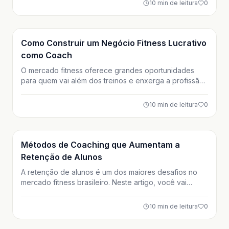
10
min de leitura
0
cada método. Descubra qual estratégia faz mais
sentido para o seu objetivo e nível de treino.
Treino
Como Construir um Negócio Fitness Lucrativo
como Coach
O mercado fitness oferece grandes oportunidades
para quem vai além dos treinos e enxerga a profissão
como um negócio. Neste artigo, você aprende como
transformar seu conhecimento técnico em um negócio
10
min de leitura
0
fitness lucrativo, com nicho bem definido, precificação
estratégica, marketing digital e possibilidades reais de
escala.
Treino
Métodos de Coaching que Aumentam a
Retenção de Alunos
A retenção de alunos é um dos maiores desafios no
mercado fitness brasileiro. Neste artigo, você vai
aprender métodos de coaching que vão além do
treino, fortalecem o relacionamento e aumentam o
10
min de leitura
0
engajamento. Estratégias práticas para manter seus
alunos motivados e fiéis por mais tempo.